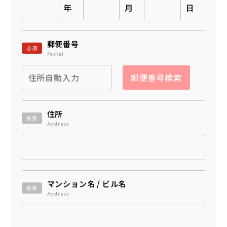
年
月
日
郵便番号
必須
Postal
郵便番号検索
住所
任意
Address
マンション名 / ビル名
任意
Address